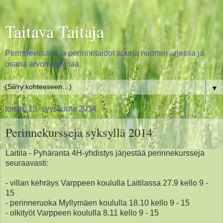
Taitava Taitaja
Perinneviisaus ja perinnetaidot apuna nuorten arjessa ja
osana arvomaailmaa
▼
torstai 18. syyskuuta 2014
Perinnekursseja syksyllä 2014
Laitila - Pyhäranta 4H-yhdistys järjestää perinnekursseja
seuraavasti:
- villan kehräys Varppeen koululla Laitilassa 27.9 kello 9 -
15
- perinneruoka Myllymäen koululla 18.10 kello 9 - 15
- olkityöt Varppeen koululla 8.11 kello 9 - 15